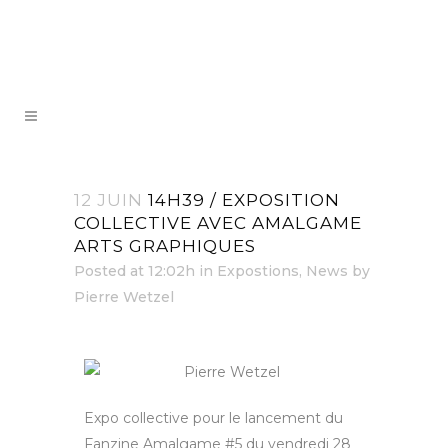
12 JUIN
14H39 / EXPOSITION
COLLECTIVE AVEC AMALGAME
ARTS GRAPHIQUES
Posted at 12:02h
in
Expostions
,
News
by
Pierre Wetzel
Expo collective pour le lancement du
Fanzine Amalgame #5 du vendredi 28