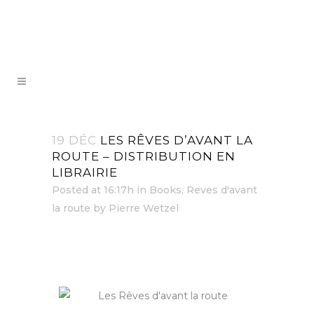
19 DÉC
LES RÊVES D’AVANT LA
ROUTE – DISTRIBUTION EN
LIBRAIRIE
Posted at 16:17h
in
Books
,
Reves d'avant
la route
by
Pierre Wetzel