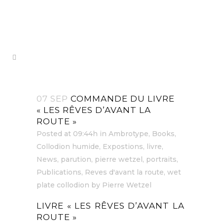
07 SEP
COMMANDE DU LIVRE
« LES RÊVES D’AVANT LA
ROUTE »
Posted at 09:44h
in
Ambrotype
,
Books
,
Collodion humide
,
Expostions
,
livre
,
News
,
parution
,
pierre wetzel
,
portraits
,
Publications
,
Reves d'avant la route
,
wet
plate collodion
by
Pierre Wetzel
LIVRE « LES RÊVES D’AVANT LA
ROUTE »