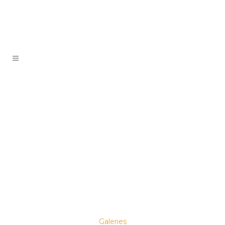
Exposition
collective
Collodion & Co
EXPOSTIONS
NEWS
Galeries