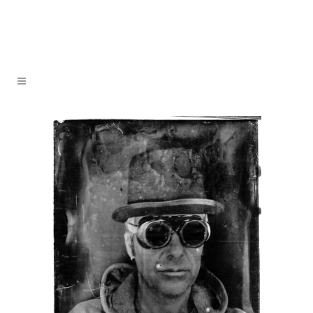
Prises de vues à la
chambre 13×18 cm
au Collodion
Humide
GALERIE
NEWS
PUBLICATIONS