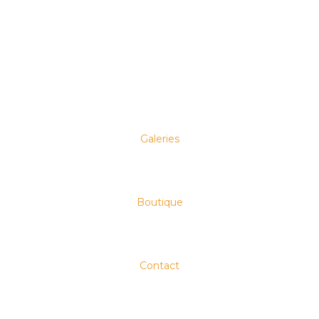
AMBROTYPE
COLLODION HUMIDE
EXPOSTIONS
GALERIE
NEWS
Galeries
Boutique
Contact