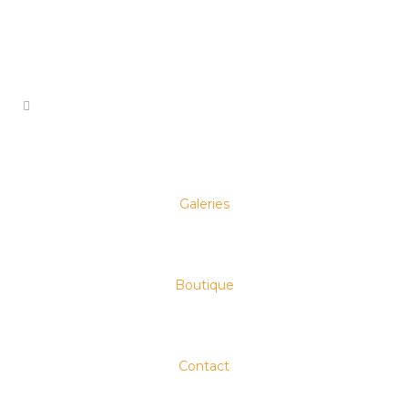
NEWS
Galeries
Nouveau site pour
le Wunderstudio
Boutique
Contact