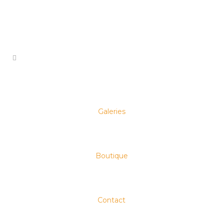
AMBROTYPE
BOOKS
COLLODION
HUMIDE
EXPOSTIONS
PIERRE WETZEL
REVES D'AVANT LA ROUTE
WET
PLATE COLLODION
Galeries
Exposition Rocher
de Palmer « Les
rêves d’avant la
Boutique
route » / Aurélia
Coulaty – Pierre
Wetzel
Contact