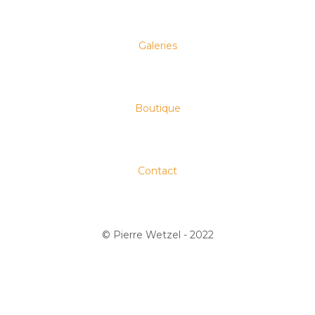
Exposition
Magazine
de Montendre
collective
Longueur d’Ondes
Corleone – Alain
Galeries
Sourigues – La
Phaze
Boutique
Contact
© Pierre Wetzel - 2022