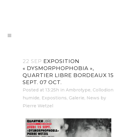
22 SEP
EXPOSITION
« DYSMORPHOPHOBIA »,
QUARTIER LIBRE BORDEAUX 15
SEPT. 07 OCT.
Posted at 13:25h
in
Ambrotype
,
Collodion
humide
,
Expostions
,
Galerie
,
News
by
Pierre Wetzel