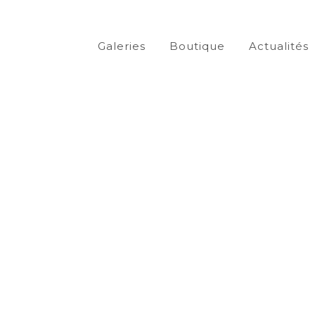
Galeries
Boutique
Actualités
AMBROTYPE
COLLODION HUMIDE
EXPOSTIONS
GALERIE
NEWS
Exposition
« Dysmorphophobia »,
Quartier Libre
Bordeaux 15
sept. 07 oct.