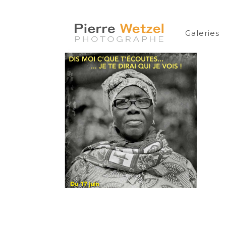
Galeries
Dis-moi c’que
t’écoutes, je te
dirai qui je vois
AMBROTYPE
COLLODION HUMIDE
EXPOSTIONS
NEWS