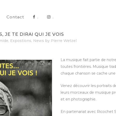
Contact
.
.
 JE TE DIRAI QUI JE VOIS
umide
,
Expostions
,
News
by
Pierre Wetzel
La musique fait partie de notre
toutes frontières. Musique tradi
chaque chanson se cache une b
Venez découvrir les portraits 
leurs morceaux de musique pré
et en photographie.
En partenariat avec Ricochet So