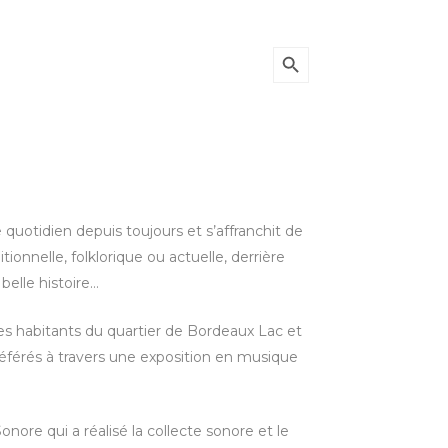
Search Button
Search
for:
 quotidien depuis toujours et s’affranchit de
tionnelle, folklorique ou actuelle, derrière
elle histoire…
des habitants du quartier de Bordeaux Lac et
férés à travers une exposition en musique
nore qui a réalisé la collecte sonore et le