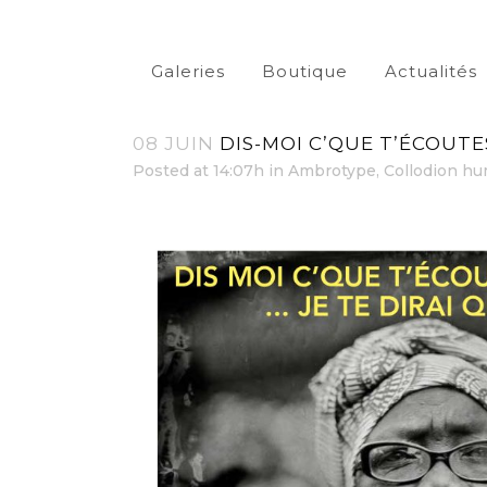
Galeries
Boutique
Actualités
08 JUIN
DIS-MOI C’QUE T’ÉCOUTES,
Posted at 14:07h
in
Ambrotype
,
Collodion h