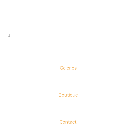
NON CLASSÉ
Galeries
Magazine
Longueur d’Ondes
Corleone – Alain
Boutique
Sourigues – La
Phaze
Contact