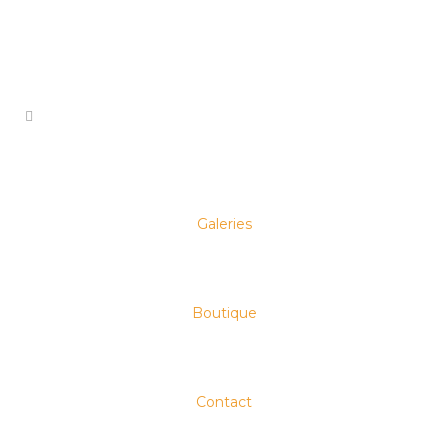
NON CLASSÉ
Galeries
Magazine
Longueur d’Ondes
Corleone – Alain
Boutique
Sourigues – La
Phaze
Contact